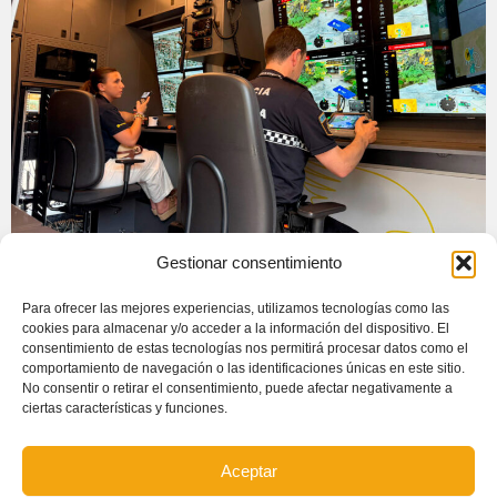
Gestionar consentimiento
Radiospectrum participó en el simulacro de DANA
Para ofrecer las mejores experiencias, utilizamos tecnologías como las
celebrado en La Torre, Valencia, poniendo a disposición de
cookies para almacenar y/o acceder a la información del dispositivo. El
las autoridades, cuerpos de seguridad y servicios de
consentimiento de estas tecnologías nos permitirá procesar datos como el
comportamiento de navegación o las identificaciones únicas en este sitio.
emergencia participantes su nuevo Puesto de Mando
No consentir o retirar el consentimiento, puede afectar negativamente a
Avanzado PMA RAPTOR 102.
ciertas características y funciones.
Aceptar